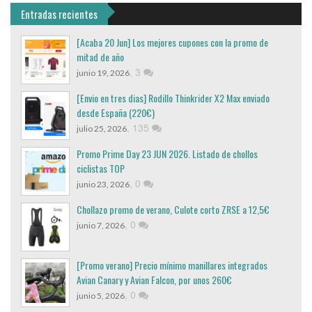
Entradas recientes
[Acaba 20 Jun] Los mejores cupones con la promo de
mitad de año
,
3
junio 19, 2026
[Envio en tres dias] Rodillo Thinkrider X2 Max enviado
desde España (220€)
,
135
julio 25, 2026
Promo Prime Day 23 JUN 2026. Listado de chollos
ciclistas TOP
,
0
junio 23, 2026
Chollazo promo de verano, Culote corto ZRSE a 12,5€
,
0
junio 7, 2026
[Promo verano] Precio mínimo manillares integrados
Avian Canary y Avian Falcon, por unos 260€
,
0
junio 5, 2026