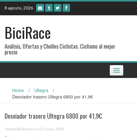
Skip
8 agosto, 2026
to
content
BiciRace
Análisis, Ofertas y Chollos Ciclistas. Ciclismo al mejor
precio
Toggle
navigation
Home
/
Ultegra
/
Desviador trasero Ultegra 6800 por 41,9€
Desviador trasero Ultegra 6800 por 41,9€
Posted By
Bicirace
on 21 mayo, 2018