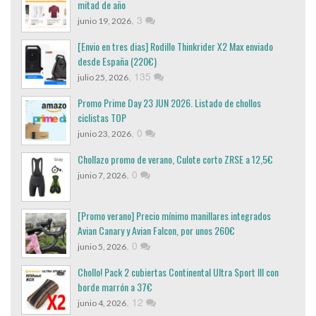
mitad de año
,
3
junio 19, 2026
[Envio en tres dias] Rodillo Thinkrider X2 Max enviado
desde España (220€)
,
135
julio 25, 2026
Promo Prime Day 23 JUN 2026. Listado de chollos
ciclistas TOP
,
0
junio 23, 2026
Chollazo promo de verano, Culote corto ZRSE a 12,5€
,
0
junio 7, 2026
[Promo verano] Precio mínimo manillares integrados
Avian Canary y Avian Falcon, por unos 260€
,
0
junio 5, 2026
Chollo! Pack 2 cubiertas Continental Ultra Sport III con
borde marrón a 37€
,
12
junio 4, 2026