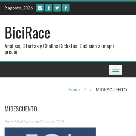
Skip
9 agosto, 2026
to
content
BiciRace
Análisis, Ofertas y Chollos Ciclistas. Ciclismo al mejor
precio
Toggle
navigation
Home
/
/
MIDESCUENTO
MIDESCUENTO
Posted By
Bicirace
on 21 enero, 2019