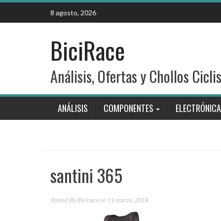
Skip
8 agosto, 2026
to
content
BiciRace
Análisis, Ofertas y Chollos Cicli
ANÁLISIS
COMPONENTES
ELECTRÓNICA
santini 365
Posted By
Bicirace
on 11 marzo, 2018