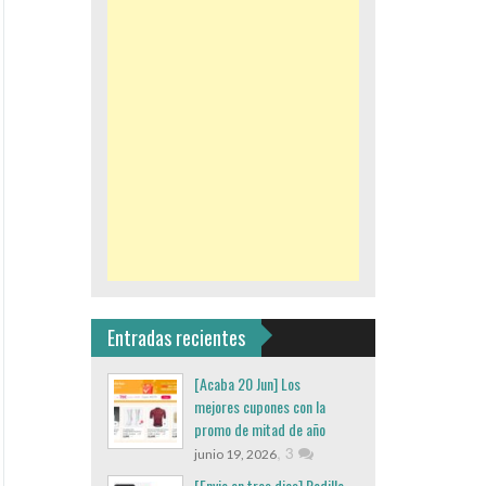
Entradas recientes
[Acaba 20 Jun] Los
mejores cupones con la
promo de mitad de año
,
3
junio 19, 2026
[Envio en tres dias] Rodillo