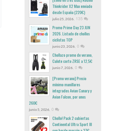
Thinkrider X2 Max enviado
desde España (220€)
,
135
julio 25, 2026
Promo Prime Day 23 JUN
2026. Listado de chollos
ciclistas TOP
,
0
junio 23, 2026
Chollazo promo de verano,
Culote corto ZRSE a 12,5€
,
0
junio 7, 2026
[Promo verano] Precio
mínimo manillares
integrados Avian Canary y
Avian Falcon, por unos
260€
,
0
junio 5, 2026
Chollo! Pack 2 cubiertas
Continental Ultra Sport III
con borde marrón a 37€