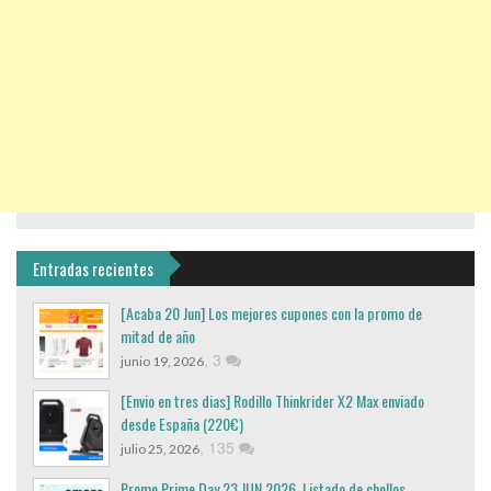
Entradas recientes
[Acaba 20 Jun] Los mejores cupones con la promo de
mitad de año
,
3
junio 19, 2026
[Envio en tres dias] Rodillo Thinkrider X2 Max enviado
desde España (220€)
,
135
julio 25, 2026
Promo Prime Day 23 JUN 2026. Listado de chollos