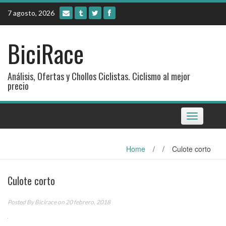
Skip
7 agosto, 2026
to
content
BiciRace
Análisis, Ofertas y Chollos Ciclistas. Ciclismo al mejor
precio
Toggle
navigation
Home
/
/
Culote corto
Culote corto
Posted By
Bicirace
on 20 febrero, 2018