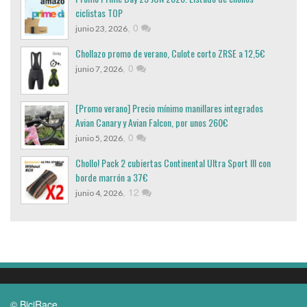
ciclistas TOP
,
0
junio 23, 2026
Chollazo promo de verano, Culote corto ZRSE a 12,5€
,
0
junio 7, 2026
[Promo verano] Precio mínimo manillares integrados
Avian Canary y Avian Falcon, por unos 260€
,
0
junio 5, 2026
Chollo! Pack 2 cubiertas Continental Ultra Sport III con
borde marrón a 37€
,
12
junio 4, 2026
© BiciRace