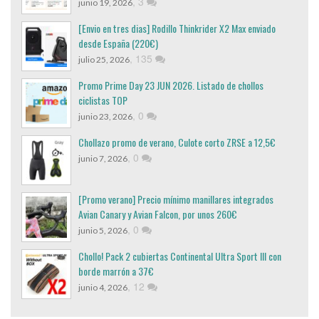
,
3
junio 19, 2026
[Envio en tres dias] Rodillo Thinkrider X2 Max enviado
desde España (220€)
,
135
julio 25, 2026
Promo Prime Day 23 JUN 2026. Listado de chollos
ciclistas TOP
,
0
junio 23, 2026
Chollazo promo de verano, Culote corto ZRSE a 12,5€
,
0
junio 7, 2026
[Promo verano] Precio mínimo manillares integrados
Avian Canary y Avian Falcon, por unos 260€
,
0
junio 5, 2026
Chollo! Pack 2 cubiertas Continental Ultra Sport III con
borde marrón a 37€
,
12
junio 4, 2026