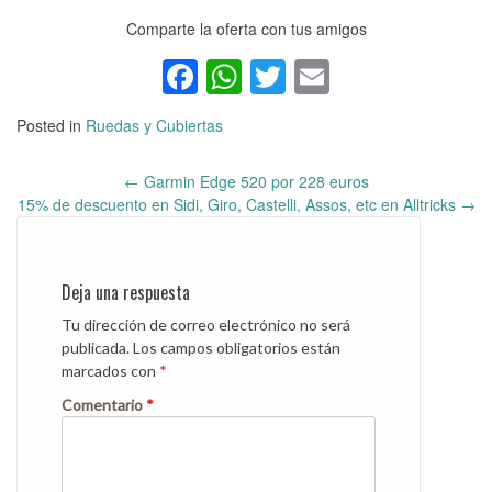
Comparte la oferta con tus amigos
Facebook
WhatsApp
Twitter
Email
Posted in
Ruedas y Cubiertas
←
Garmin Edge 520 por 228 euros
Post
15% de descuento en Sidi, Giro, Castelli, Assos, etc en Alltricks
→
navigation
Deja una respuesta
Tu dirección de correo electrónico no será
publicada.
Los campos obligatorios están
marcados con
*
Comentario
*