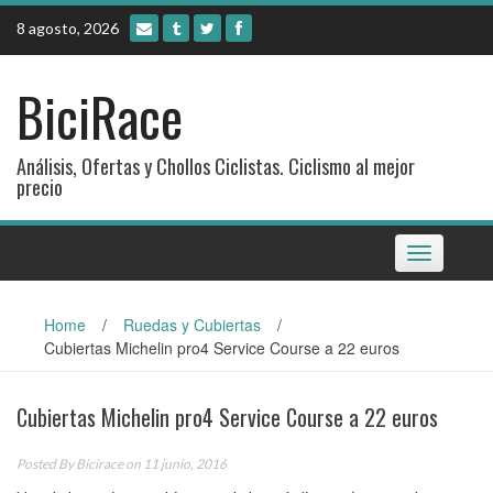
Skip
8 agosto, 2026
to
content
BiciRace
Análisis, Ofertas y Chollos Ciclistas. Ciclismo al mejor
precio
Toggle
navigation
Home
/
Ruedas y Cubiertas
/
Cubiertas Michelin pro4 Service Course a 22 euros
Cubiertas Michelin pro4 Service Course a 22 euros
Posted By
Bicirace
on 11 junio, 2016