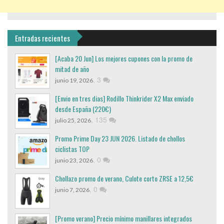
Entradas recientes
[Acaba 20 Jun] Los mejores cupones con la promo de
mitad de año
,
3
junio 19, 2026
[Envio en tres dias] Rodillo Thinkrider X2 Max enviado
desde España (220€)
,
135
julio 25, 2026
Promo Prime Day 23 JUN 2026. Listado de chollos
ciclistas TOP
,
0
junio 23, 2026
Chollazo promo de verano, Culote corto ZRSE a 12,5€
,
0
junio 7, 2026
[Promo verano] Precio mínimo manillares integrados