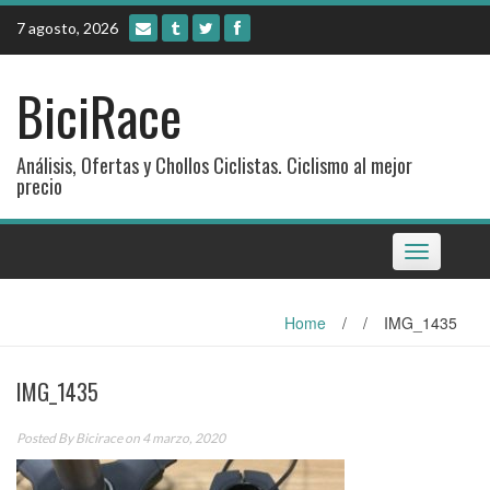
Skip
7 agosto, 2026
to
content
BiciRace
Análisis, Ofertas y Chollos Ciclistas. Ciclismo al mejor
precio
Toggle
navigation
Home
/
/
IMG_1435
IMG_1435
Posted By
Bicirace
on 4 marzo, 2020