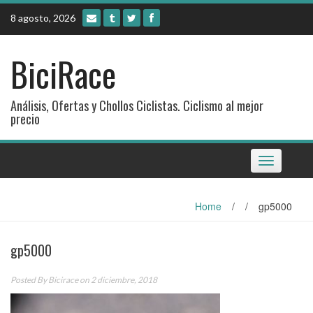
Skip
8 agosto, 2026
to
content
BiciRace
Análisis, Ofertas y Chollos Ciclistas. Ciclismo al mejor
precio
Toggle
navigation
Home
/
/
gp5000
gp5000
Posted By
Bicirace
on 2 diciembre, 2018