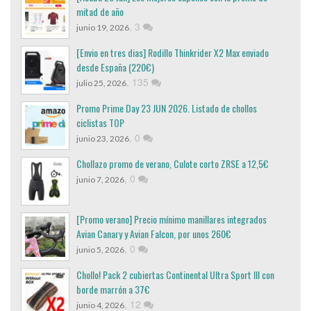
mitad de año
,
3
junio 19, 2026
[Envio en tres dias] Rodillo Thinkrider X2 Max enviado
desde España (220€)
,
135
julio 25, 2026
Promo Prime Day 23 JUN 2026. Listado de chollos
ciclistas TOP
,
0
junio 23, 2026
Chollazo promo de verano, Culote corto ZRSE a 12,5€
,
0
junio 7, 2026
[Promo verano] Precio mínimo manillares integrados
Avian Canary y Avian Falcon, por unos 260€
,
0
junio 5, 2026
Chollo! Pack 2 cubiertas Continental Ultra Sport III con
borde marrón a 37€
,
12
junio 4, 2026