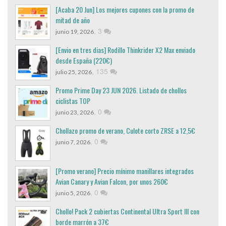
[Acaba 20 Jun] Los mejores cupones con la promo de
mitad de año
,
3
junio 19, 2026
[Envio en tres dias] Rodillo Thinkrider X2 Max enviado
desde España (220€)
,
135
julio 25, 2026
Promo Prime Day 23 JUN 2026. Listado de chollos
ciclistas TOP
,
0
junio 23, 2026
Chollazo promo de verano, Culote corto ZRSE a 12,5€
,
0
junio 7, 2026
[Promo verano] Precio mínimo manillares integrados
Avian Canary y Avian Falcon, por unos 260€
,
0
junio 5, 2026
Chollo! Pack 2 cubiertas Continental Ultra Sport III con
borde marrón a 37€