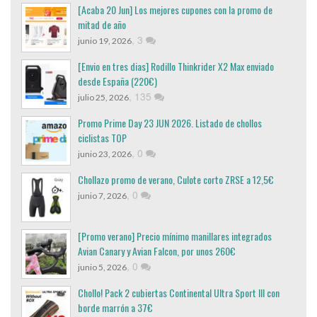
[Acaba 20 Jun] Los mejores cupones con la promo de
mitad de año
,
3
junio 19, 2026
[Envio en tres dias] Rodillo Thinkrider X2 Max enviado
desde España (220€)
,
135
julio 25, 2026
Promo Prime Day 23 JUN 2026. Listado de chollos
ciclistas TOP
,
0
junio 23, 2026
Chollazo promo de verano, Culote corto ZRSE a 12,5€
,
0
junio 7, 2026
[Promo verano] Precio mínimo manillares integrados
Avian Canary y Avian Falcon, por unos 260€
,
0
junio 5, 2026
Chollo! Pack 2 cubiertas Continental Ultra Sport III con
borde marrón a 37€