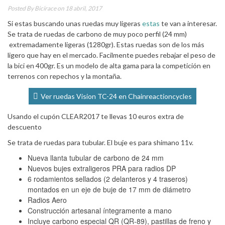
Posted By
Bicirace
on 18 abril, 2017
Si estas buscando unas ruedas muy ligeras
estas
te van a interesar.
Se trata de ruedas de carbono de muy poco perfil (24 mm)
extremadamente ligeras (1280gr). Estas ruedas son de los más
ligero que hay en el mercado. Facilmente puedes rebajar el peso de
la bici en 400gr. Es un modelo de alta gama para la competición en
terrenos con repechos y la montaña.
Ver ruedas Vision TC-24 en Chainreactioncycles
Usando el cupón CLEAR2017 te llevas 10 euros extra de
descuento
Se trata de ruedas para tubular. El buje es para shimano 11v.
Nueva llanta tubular de carbono de 24 mm
Nuevos bujes extraligeros PRA para radios DP
6 rodamientos sellados (2 delanteros y 4 traseros)
montados en un eje de buje de 17 mm de diámetro
Radios Aero
Construcción artesanal íntegramente a mano
Incluye carbono especial QR (QR-89), pastillas de freno y