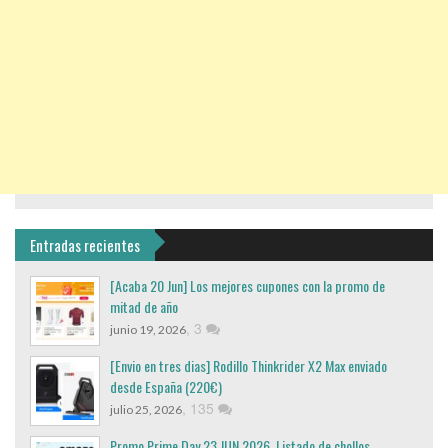
Entradas recientes
[Acaba 20 Jun] Los mejores cupones con la promo de
mitad de año
,
3
junio 19, 2026
[Envio en tres dias] Rodillo Thinkrider X2 Max enviado
desde España (220€)
,
135
julio 25, 2026
Promo Prime Day 23 JUN 2026. Listado de chollos