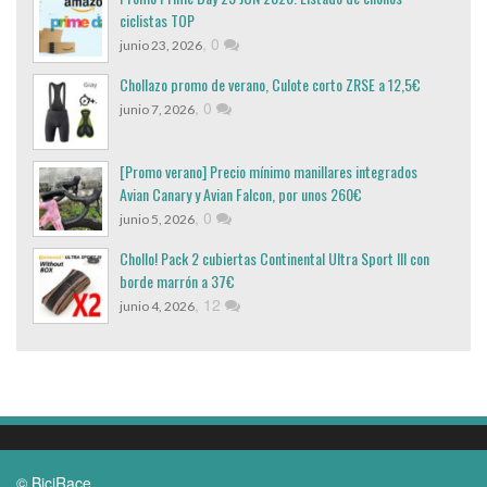
ciclistas TOP
,
0
junio 23, 2026
Chollazo promo de verano, Culote corto ZRSE a 12,5€
,
0
junio 7, 2026
[Promo verano] Precio mínimo manillares integrados
Avian Canary y Avian Falcon, por unos 260€
,
0
junio 5, 2026
Chollo! Pack 2 cubiertas Continental Ultra Sport III con
borde marrón a 37€
,
12
junio 4, 2026
© BiciRace