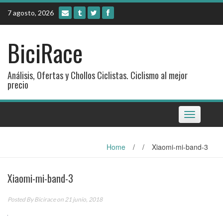
Skip
7 agosto, 2026
to
content
BiciRace
Análisis, Ofertas y Chollos Ciclistas. Ciclismo al mejor
precio
Toggle
navigation
Home
/
/
Xiaomi-mi-band-3
Xiaomi-mi-band-3
Posted By
Bicirace
on 21 junio, 2018