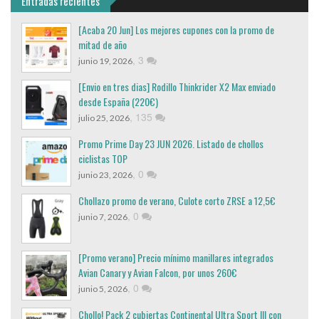
Entradas recientes
[Acaba 20 Jun] Los mejores cupones con la promo de
mitad de año
,
3
junio 19, 2026
[Envio en tres dias] Rodillo Thinkrider X2 Max enviado
desde España (220€)
,
135
julio 25, 2026
Promo Prime Day 23 JUN 2026. Listado de chollos
ciclistas TOP
,
0
junio 23, 2026
Chollazo promo de verano, Culote corto ZRSE a 12,5€
,
0
junio 7, 2026
[Promo verano] Precio mínimo manillares integrados
Avian Canary y Avian Falcon, por unos 260€
,
0
junio 5, 2026
Chollo! Pack 2 cubiertas Continental Ultra Sport III con