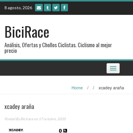
Skip
8 agosto, 2026
to
content
BiciRace
Análisis, Ofertas y Chollos Ciclistas. Ciclismo al mejor
precio
Toggle
navigation
Home
/
/
xcadey araña
xcadey araña
Posted By
Bicirace
on 17 octubre, 2020