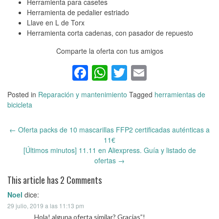
Herramienta para casetes
Herramienta de pedalier estriado
Llave en L de Torx
Herramienta corta cadenas, con pasador de repuesto
Comparte la oferta con tus amigos
Facebook
WhatsApp
Twitter
Email
Posted in
Reparación y mantenimiento
Tagged
herramientas de
bicicleta
←
Oferta packs de 10 mascarillas FFP2 certificadas auténticas a
Post
11€
navigation
[Últimos minutos] 11.11 en Aliexpress. Guía y listado de
ofertas
→
This article has 2 Comments
Noel
dice:
29 julio, 2019 a las 11:13 pm
Hola! alguna oferta similar? Gracias”!