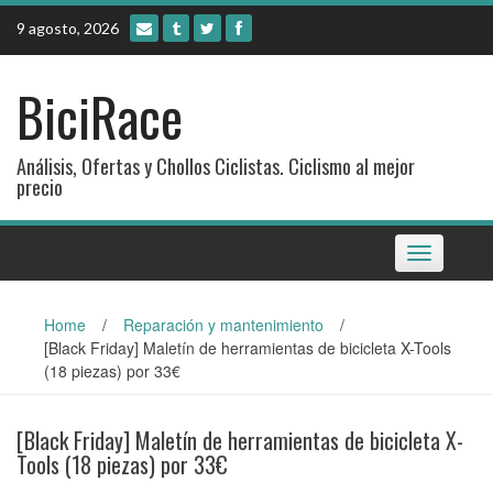
Skip
9 agosto, 2026
to
content
BiciRace
Análisis, Ofertas y Chollos Ciclistas. Ciclismo al mejor
precio
Toggle
navigation
Home
/
Reparación y mantenimiento
/
[Black Friday] Maletín de herramientas de bicicleta X-Tools
(18 piezas) por 33€
[Black Friday] Maletín de herramientas de bicicleta X-
Tools (18 piezas) por 33€