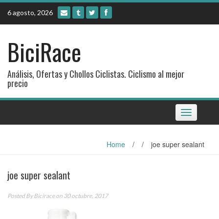
Skip
6 agosto, 2026
to
content
BiciRace
Análisis, Ofertas y Chollos Ciclistas. Ciclismo al mejor
precio
Toggle
navigation
Home
/
/
joe super sealant
joe super sealant
Posted By
Bicirace
on 30 octubre, 2017