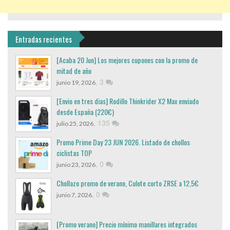
Entradas recientes
[Acaba 20 Jun] Los mejores cupones con la promo de
mitad de año
,
3
junio 19, 2026
[Envio en tres dias] Rodillo Thinkrider X2 Max enviado
desde España (220€)
,
135
julio 25, 2026
Promo Prime Day 23 JUN 2026. Listado de chollos
ciclistas TOP
,
0
junio 23, 2026
Chollazo promo de verano, Culote corto ZRSE a 12,5€
,
0
junio 7, 2026
[Promo verano] Precio mínimo manillares integrados