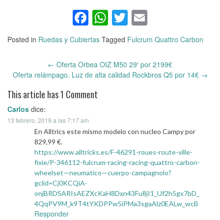
Facebook
WhatsApp
Twitter
Email
Posted in
Ruedas y Cubiertas
Tagged
Fulcrum Quattro Carbon
←
Oferta Orbea OIZ M50 29′ por 2199€
Post
Oferta relámpago. Luz de alta calidad Rockbros Q5 por 14€
→
navigation
This article has 1 Comment
Carlos
dice:
13 febrero, 2019 a las 7:17 am
En Alltrics este mismo modelo con nucleo Campy por
829,99 €.
https://www.alltricks.es/F-46291-roues-route-ville-
fixie/P-346112-fulcrum-racing-racing-quattro-carbon-
wheelset—neumatico—cuerpo-campagnolo?
gclid=Cj0KCQiA-
onjBRDSARIsAEZXcKaH8Dxn43Fu8jI1_Uf2h5gx7bD_
4QqPV9M_k9T4tYKDPPw5iPMa3sgaAlz0EALw_wcB
Responder