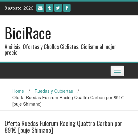
Skip
8 agosto, 2026
to
content
BiciRace
Análisis, Ofertas y Chollos Ciclistas. Ciclismo al mejor
precio
Toggle
navigation
Home
/
Ruedas y Cubiertas
/
Oferta Ruedas Fulcrum Racing Quattro Carbon por 891€
[buje Shimano]
Oferta Ruedas Fulcrum Racing Quattro Carbon por
891€ [buje Shimano]