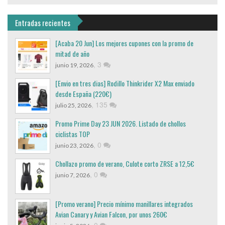
Entradas recientes
[Acaba 20 Jun] Los mejores cupones con la promo de
mitad de año
,
3
junio 19, 2026
[Envio en tres dias] Rodillo Thinkrider X2 Max enviado
desde España (220€)
,
135
julio 25, 2026
Promo Prime Day 23 JUN 2026. Listado de chollos
ciclistas TOP
,
0
junio 23, 2026
Chollazo promo de verano, Culote corto ZRSE a 12,5€
,
0
junio 7, 2026
[Promo verano] Precio mínimo manillares integrados
Avian Canary y Avian Falcon, por unos 260€