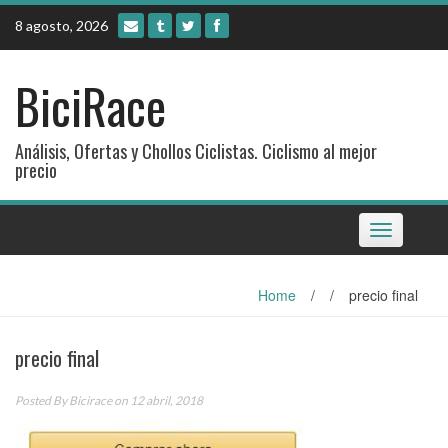
Skip
8 agosto, 2026
to
content
BiciRace
Análisis, Ofertas y Chollos Ciclistas. Ciclismo al mejor
precio
Toggle
navigation
Home
/
/
precio final
precio final
Posted By
Bicirace
on 12 abril, 2018