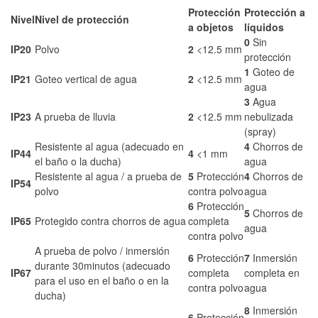
Protección
Protección a
Nivel
Nivel de protección
a objetos
líquidos
0
Sin
IP20
Polvo
2
<12.5 mm
protección
1
Goteo de
IP21
Goteo vertical de agua
2
<12.5 mm
agua
3
Agua
IP23
A prueba de lluvia
2
<12.5 mm
nebulizada
(spray)
Resistente al agua (adecuado en
4
Chorros de
IP44
4
<1 mm
el baño o la ducha)
agua
Resistente al agua / a prueba de
5
Protección
4
Chorros de
IP54
polvo
contra polvo
agua
6
Protección
5
Chorros de
IP65
Protegido contra chorros de agua
completa
agua
contra polvo
A prueba de polvo / inmersión
6
Protección
7
Inmersión
durante 30minutos (adecuado
IP67
completa
completa en
para el uso en el baño o en la
contra polvo
agua
ducha)
8
Inmersión
6
Protección