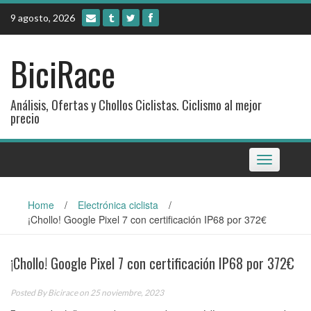
Skip
9 agosto, 2026
to
content
BiciRace
Análisis, Ofertas y Chollos Ciclistas. Ciclismo al mejor
precio
Toggle
navigation
Home
/
Electrónica ciclista
/
¡Chollo! Google Pixel 7 con certificación IP68 por 372€
¡Chollo! Google Pixel 7 con certificación IP68 por 372€
Posted By
Bicirace
on 25 noviembre, 2023