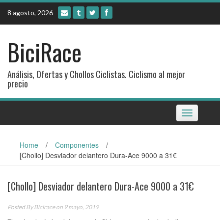
Skip
8 agosto, 2026
to
content
BiciRace
Análisis, Ofertas y Chollos Ciclistas. Ciclismo al mejor
precio
Toggle
navigation
Home
/
Componentes
/
[Chollo] Desviador delantero Dura-Ace 9000 a 31€
[Chollo] Desviador delantero Dura-Ace 9000 a 31€
Posted By
Bicirace
on 9 mayo, 2019