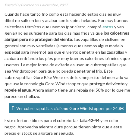
Posted By
Bicirace
on 1 diciembre, 2017
Cuando hace tanto frío como está haciendo estos días es muy
dificil no salir en bici y acabar con los pies helados. Por muy buenos
calcetines térmicos que usemos (por cierto, compré
estos
y van
genial) no es suficiente para los días más fríos ya que
los calcetines
abrigan pero no protegen del viento
. Las zapatillas de ciclismo en
general son muy ventiladas (a menos que usemos algun modelo
especial para invierno) así que el viento penetra en las zapatillas y
acabará enfriando los pies por muy buenos calcetines térmicos que
usemos. La mejor forma de evitarlo es usar un cubrezapatillas que
sea Windstopper, para que no pueda penetrar el frío. Este
cubrezapatillas Gore Bike Wear es de los mejorcito del mercado ya
que usa la tecnología Gore Windstopper que
protege del viento
y
repele el agua
. Ahora mismo tiene una rebaja del 50% por lo que me
parece un chollazo.
Ver cubre zapatillas ciclismo Gore Windstopper por 24,8€
Este oferton sólo es para el cubrebotas
talla 42-44
y en color
negro. Aprovecha mientra dure porque tienen pinta que a este
precio el stock se agotará enseguida.