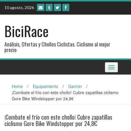
Skip
10 agosto, 2026
to
content
BiciRace
Análisis, Ofertas y Chollos Ciclistas. Ciclismo al mejor
precio
Toggle
navigation
Home
/
Equipamiento
/
Garmin
/
¡Combate el frío con este chollo! Cubre zapatillas ciclismo
Gore Bike Windstopper por 24,8€
¡Combate el frío con este chollo! Cubre zapatillas
ciclismo Gore Bike Windstopper por 24,8€