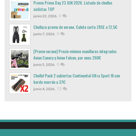
Promo Prime Day 23 JUN 2026. Listado de chollos
ciclistas TOP
,
0
junio 23, 2026
Chollazo promo de verano, Culote corto ZRSE a 12,5€
,
0
junio 7, 2026
[Promo verano] Precio mínimo manillares integrados
Avian Canary y Avian Falcon, por unos 260€
,
0
junio 5, 2026
Chollo! Pack 2 cubiertas Continental Ultra Sport III con
borde marrón a 37€
,
12
junio 4, 2026