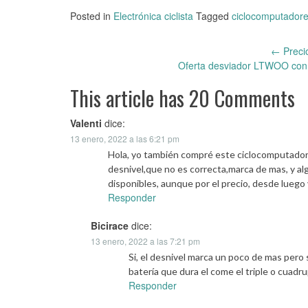
Posted in
Electrónica ciclista
Tagged
ciclocomputador
←
Precio
Post
Oferta desviador LTWOO con
navigation
This article has 20 Comments
Valenti
dice:
13 enero, 2022 a las 6:21 pm
Hola, yo también compré este ciclocomputador 
desnivel,que no es correcta,marca de mas, y al
disponibles, aunque por el precio, desde luego 
Responder
Bicirace
dice:
13 enero, 2022 a las 7:21 pm
Si, el desnivel marca un poco de mas pero
batería que dura el come el triple o cuad
Responder