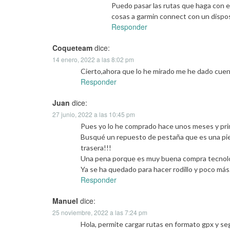
Puedo pasar las rutas que haga con 
cosas a garmin connect con un dispos
Responder
Coqueteam
dice:
14 enero, 2022 a las 8:02 pm
Cierto,ahora que lo he mirado me he dado cuen
Responder
Juan
dice:
27 junio, 2022 a las 10:45 pm
Pues yo lo he comprado hace unos meses y pri
Busqué un repuesto de pestaña que es una piez
trasera!!!
Una pena porque es muy buena compra tecnolog
Ya se ha quedado para hacer rodillo y poco más
Responder
Manuel
dice:
25 noviembre, 2022 a las 7:24 pm
Hola, permite cargar rutas en formato gpx y seg