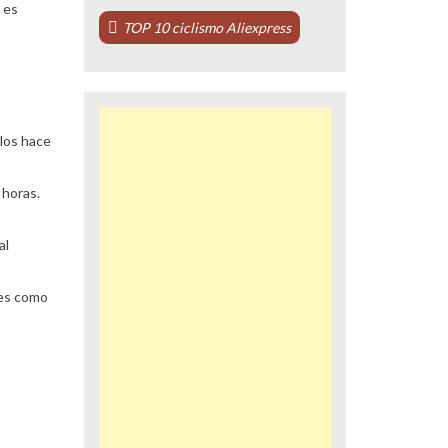
 es
TOP 10 ciclismo Aliexpress
 los hace
 horas.
al
ales como