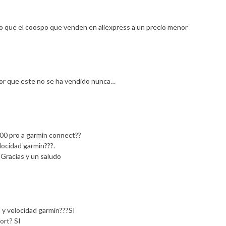
 que el coospo que venden en aliexpress a un precio menor
enor que este no se ha vendido nunca…
200 pro a garmin connect??
locidad garmin???.
 Gracias y un saludo
 y velocidad garmin???SI
ort? SI