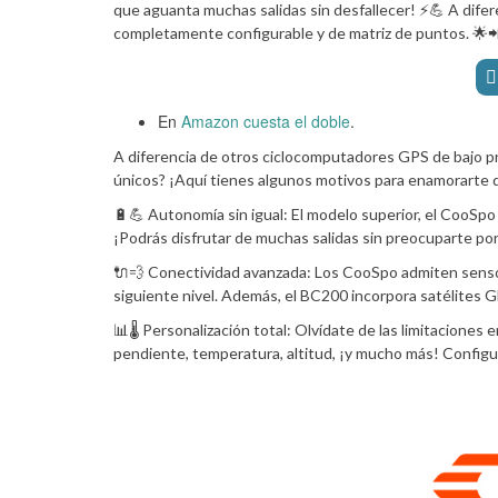
que aguanta muchas salidas sin desfallecer! ⚡💪 A dife
completamente configurable y de matriz de puntos. 🌟
En
Amazon cuesta el doble
.
A diferencia de otros ciclocomputadores GPS de bajo pr
únicos? ¡Aquí tienes algunos motivos para enamorarte d
🔋💪 Autonomía sin igual: El modelo superior, el CooSp
¡Podrás disfrutar de muchas salidas sin preocuparte por
🔌💨 Conectividad avanzada: Los CooSpo admiten senso
siguiente nivel. Además, el BC200 incorpora satélites
📊🌡️ Personalización total: Olvídate de las limitaciones
pendiente, temperatura, altitud, ¡y mucho más! Configura