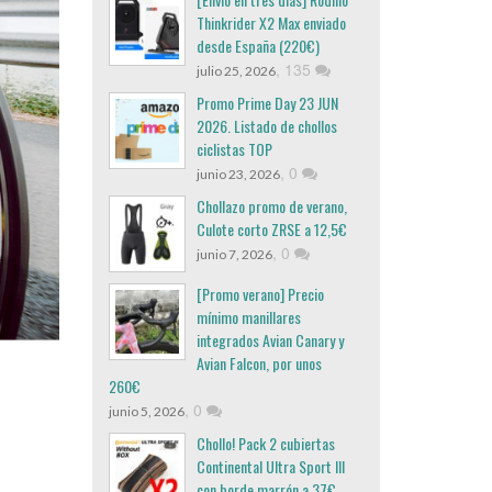
Thinkrider X2 Max enviado
desde España (220€)
,
135
julio 25, 2026
Promo Prime Day 23 JUN
2026. Listado de chollos
ciclistas TOP
,
0
junio 23, 2026
Chollazo promo de verano,
Culote corto ZRSE a 12,5€
,
0
junio 7, 2026
[Promo verano] Precio
mínimo manillares
integrados Avian Canary y
Avian Falcon, por unos
260€
,
0
junio 5, 2026
Chollo! Pack 2 cubiertas
Continental Ultra Sport III
con borde marrón a 37€