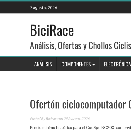
Skip
7 agosto, 2026
to
content
BiciRace
Análisis, Ofertas y Chollos Cicli
ANÁLISIS
COMPONENTES
ELECTRÓNICA
Ofertón ciclocomputador
Posted By
Bicirace
on 25 febrero, 2026
Precio mínimo histórico para el CooSpo BC200 con envío 