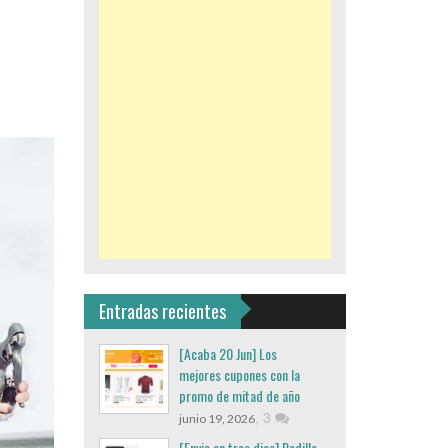
Entradas recientes
[Acaba 20 Jun] Los
mejores cupones con la
promo de mitad de año
,
3
junio 19, 2026
[Envio en tres dias] Rodillo