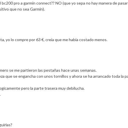
el bc200 pro a garmin connect?? NO (que yo sepa no hay manera de pasar
itivo que no sea Garmin).
ta, yo lo compre por 63 €, creia que me habia costado menos.
mero se me partieron las pestañas hace unas semanas.
a que se engancha con unos tornillos y ahora se ha arrancado toda la p
icamente pero la parte trasera muy debilucha.
.
uirlas?