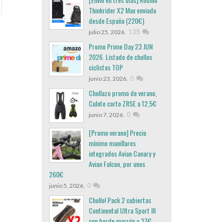
Thinkrider X2 Max enviado
desde España (220€)
,
135
julio 25, 2026
Promo Prime Day 23 JUN
2026. Listado de chollos
ciclistas TOP
,
0
junio 23, 2026
Chollazo promo de verano,
Culote corto ZRSE a 12,5€
,
0
junio 7, 2026
[Promo verano] Precio
mínimo manillares
integrados Avian Canary y
Avian Falcon, por unos
260€
,
0
junio 5, 2026
Chollo! Pack 2 cubiertas
Continental Ultra Sport III
con borde marrón a 37€