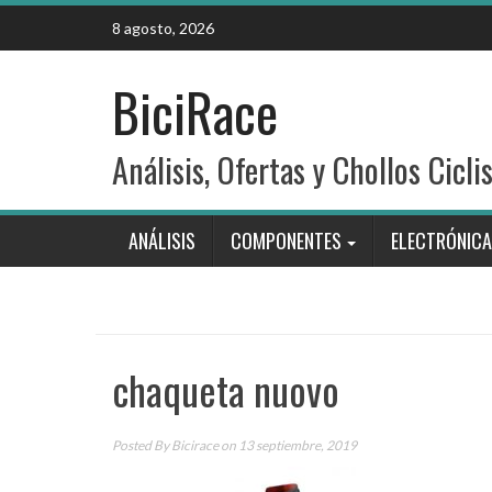
Skip
8 agosto, 2026
to
content
BiciRace
Análisis, Ofertas y Chollos Cicli
ANÁLISIS
COMPONENTES
ELECTRÓNICA
chaqueta nuovo
Posted By
Bicirace
on 13 septiembre, 2019