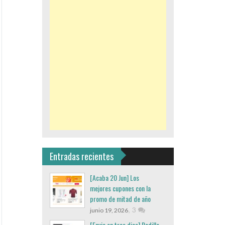
Entradas recientes
[Acaba 20 Jun] Los
mejores cupones con la
promo de mitad de año
,
3
junio 19, 2026
[Envio en tres dias] Rodillo