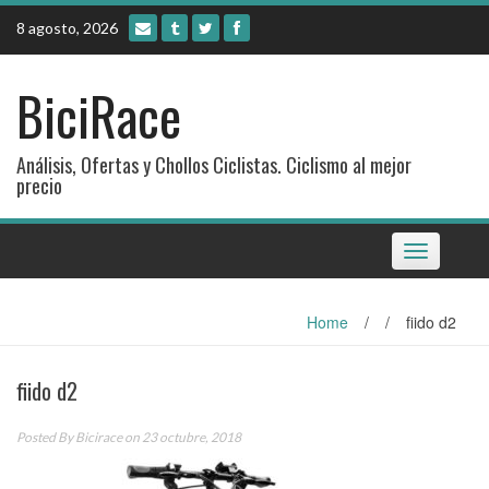
Skip
8 agosto, 2026
to
content
BiciRace
Análisis, Ofertas y Chollos Ciclistas. Ciclismo al mejor
precio
Toggle
navigation
Home
/
/
fiido d2
fiido d2
Posted By
Bicirace
on 23 octubre, 2018