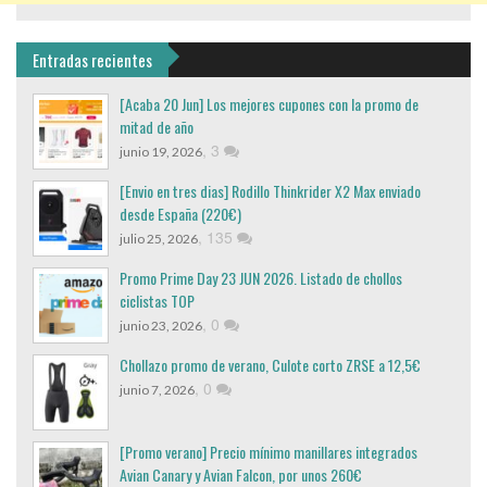
Entradas recientes
[Acaba 20 Jun] Los mejores cupones con la promo de
mitad de año
,
3
junio 19, 2026
[Envio en tres dias] Rodillo Thinkrider X2 Max enviado
desde España (220€)
,
135
julio 25, 2026
Promo Prime Day 23 JUN 2026. Listado de chollos
ciclistas TOP
,
0
junio 23, 2026
Chollazo promo de verano, Culote corto ZRSE a 12,5€
,
0
junio 7, 2026
[Promo verano] Precio mínimo manillares integrados
Avian Canary y Avian Falcon, por unos 260€