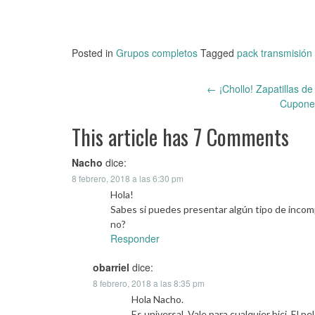
Posted in
Grupos completos
Tagged
pack transmisión
←
¡Chollo! Zapatillas d
Post
Cupones
navigation
This article has 7 Comments
Nacho
dice:
8 febrero, 2018 a las 6:30 pm
Hola!
Sabes si puedes presentar algún tipo de incompa
no?
Responder
obarriel
dice:
8 febrero, 2018 a las 8:35 pm
Hola Nacho.
Es universal. Vale para cualquier bici. El 