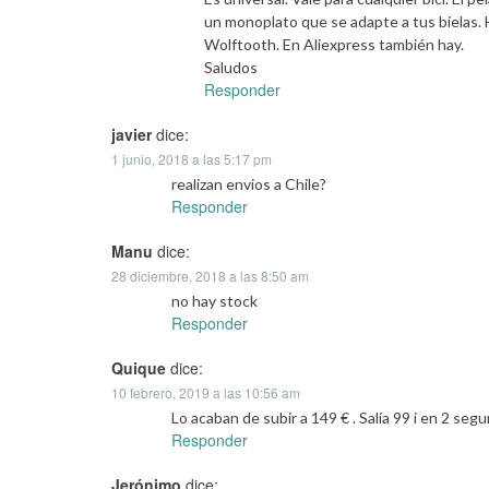
un monoplato que se adapte a tus bielas.
Wolftooth. En Aliexpress también hay.
Saludos
Responder
javier
dice:
1 junio, 2018 a las 5:17 pm
realizan envios a Chile?
Responder
Manu
dice:
28 diciembre, 2018 a las 8:50 am
no hay stock
Responder
Quique
dice:
10 febrero, 2019 a las 10:56 am
Lo acaban de subir a 149 € . Salía 99 i en 2 se
Responder
Jerónimo
dice: