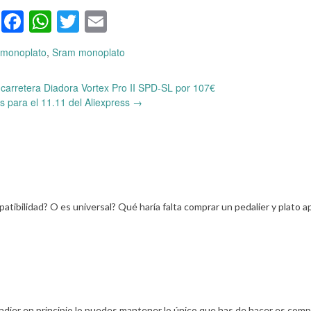
Facebook
WhatsApp
Twitter
Email
 monoplato
,
Sram monoplato
e carretera Diadora Vortex Pro II SPD-SL por 107€
 para el 11.11 del Aliexpress
→
tibilidad? O es universal? Qué haría falta comprar un pedalier y plato a
peladier en principio lo puedes mantener lo único que has de hacer es comp