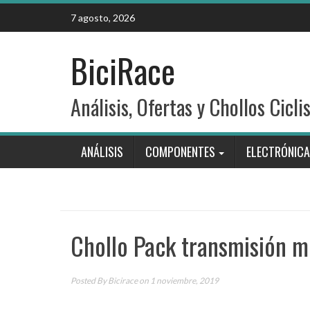
Skip
7 agosto, 2026
to
content
BiciRace
Análisis, Ofertas y Chollos Cicli
ANÁLISIS
COMPONENTES
ELECTRÓNICA
Chollo Pack transmisión 
Posted By
Bicirace
on 1 noviembre, 2019