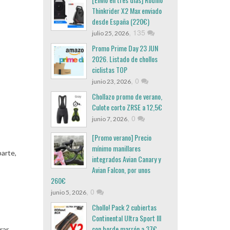
Thinkrider X2 Max enviado
desde España (220€)
,
135
julio 25, 2026
Promo Prime Day 23 JUN
2026. Listado de chollos
ciclistas TOP
,
0
junio 23, 2026
Chollazo promo de verano,
Culote corto ZRSE a 12,5€
,
0
junio 7, 2026
[Promo verano] Precio
mínimo manillares
parte,
integrados Avian Canary y
Avian Falcon, por unos
260€
,
0
junio 5, 2026
Chollo! Pack 2 cubiertas
Continental Ultra Sport III
con borde marrón a 37€
rar