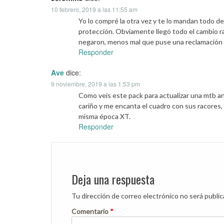
10 febrero, 2019 a las 11:55 am
Yo lo compré la otra vez y te lo mandan todo de
protección. Obviamente llegó todo el cambio ral
negaron, menos mal que puse una reclamación e
Responder
Ave
dice:
9 noviembre, 2019 a las 1:53 pm
Como veis este pack para actualizar una mtb 
cariño y me encanta el cuadro con sus racores, 
misma época XT.
Responder
Deja una respuesta
Tu dirección de correo electrónico no será public
Comentario
*