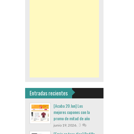
Entradas recientes
[Acaba 20 Jun] Los
mejores cupones con la
promo de mitad de año
,
3
junio 19, 2026
[Envio en tres dias] Rodillo