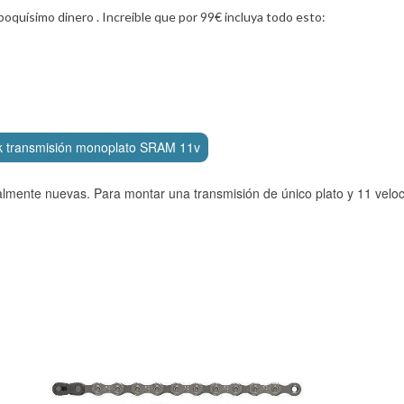
quísimo dinero . Increible que por 99€ incluya todo esto:
k transmisión monoplato SRAM 11v
almente nuevas. Para montar una transmisión de único plato y 11 velo