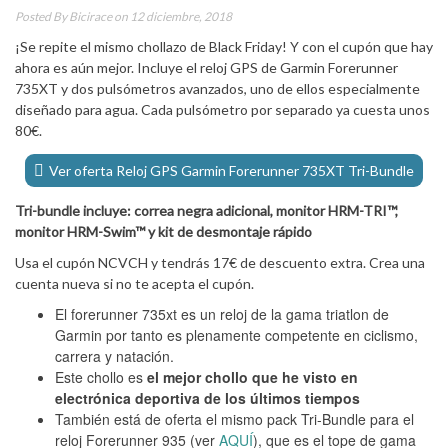
Posted By
Bicirace
on 12 diciembre, 2018
¡Se repite el mismo chollazo de Black Friday! Y con el cupón que hay
ahora es aún mejor. Incluye el reloj GPS de Garmin Forerunner
735XT y dos pulsómetros avanzados, uno de ellos especialmente
diseñado para agua. Cada pulsómetro por separado ya cuesta unos
80€.
Ver oferta Reloj GPS Garmin Forerunner 735XT Tri-Bundle
Tri-bundle incluye: correa negra adicional, monitor HRM-TRI™,
monitor HRM-Swim™ y kit de desmontaje rápido
Usa el cupón NCVCH y tendrás 17€ de descuento extra. Crea una
cuenta nueva si no te acepta el cupón.
El forerunner 735xt es un reloj de la gama triatlon de
Garmin por tanto es plenamente competente en ciclismo,
carrera y natación.
Este chollo es
el mejor chollo que he visto en
electrónica deportiva de los últimos tiempos
También está de oferta el mismo pack Tri-Bundle para el
reloj Forerunner 935 (ver
AQUÍ
), que es el tope de gama