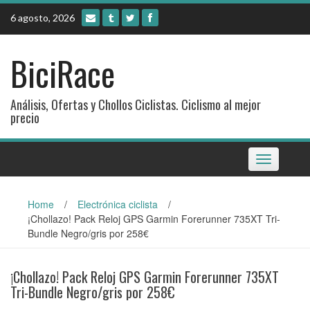
Skip
6 agosto, 2026
to
content
BiciRace
Análisis, Ofertas y Chollos Ciclistas. Ciclismo al mejor
precio
Toggle
navigation
Home
/
Electrónica ciclista
/
¡Chollazo! Pack Reloj GPS Garmin Forerunner 735XT Tri-
Bundle Negro/gris por 258€
¡Chollazo! Pack Reloj GPS Garmin Forerunner 735XT
Tri-Bundle Negro/gris por 258€