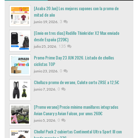
[Acaba 20 Jun] Los mejores cupones con la promo de
mitad de año
,
3
junio 19, 2026
[Envio en tres dias] Rodillo Thinkrider X2 Max enviado
desde España (220€)
,
135
julio 25, 2026
Promo Prime Day 23 JUN 2026. Listado de chollos
ciclistas TOP
,
0
junio 23, 2026
Chollazo promo de verano, Culote corto ZRSE a 12,5€
,
0
junio 7, 2026
[Promo verano] Precio mínimo manillares integrados
Avian Canary y Avian Falcon, por unos 260€
,
0
junio 5, 2026
Chollo! Pack 2 cubiertas Continental Ultra Sport III con
borde marrón a 37€