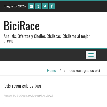
Skip
8 agosto, 2026
to
content
BiciRace
Análisis, Ofertas y Chollos Ciclistas. Ciclismo al mejor
precio
Toggle
navigation
Home
/
/
leds recargables bici
leds recargables bici
Posted By
Bicirace
on 22 octubre, 2018