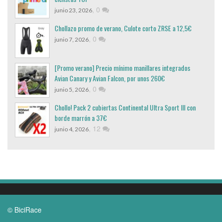
,
0
junio 23, 2026
Chollazo promo de verano, Culote corto ZRSE a 12,5€
,
0
junio 7, 2026
[Promo verano] Precio mínimo manillares integrados
Avian Canary y Avian Falcon, por unos 260€
,
0
junio 5, 2026
Chollo! Pack 2 cubiertas Continental Ultra Sport III con
borde marrón a 37€
,
12
junio 4, 2026
© BiciRace