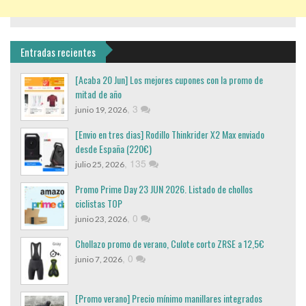
Entradas recientes
[Acaba 20 Jun] Los mejores cupones con la promo de
mitad de año
,
3
junio 19, 2026
[Envio en tres dias] Rodillo Thinkrider X2 Max enviado
desde España (220€)
,
135
julio 25, 2026
Promo Prime Day 23 JUN 2026. Listado de chollos
ciclistas TOP
,
0
junio 23, 2026
Chollazo promo de verano, Culote corto ZRSE a 12,5€
,
0
junio 7, 2026
[Promo verano] Precio mínimo manillares integrados