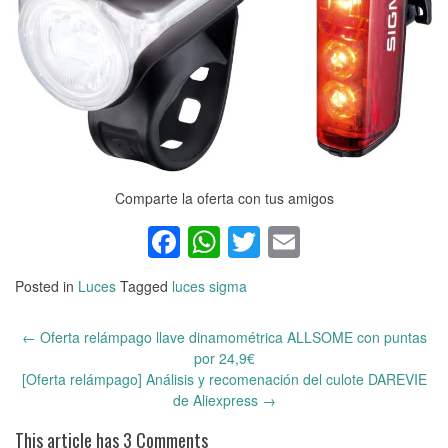
Comparte la oferta con tus amigos
Facebook
WhatsApp
Twitter
Email
Posted in
Luces
Tagged
luces sigma
←
Oferta relámpago llave dinamométrica ALLSOME con puntas
Post
por 24,9€
navigation
[Oferta relámpago] Análisis y recomenación del culote DAREVIE
de Aliexpress
→
This article has 3 Comments