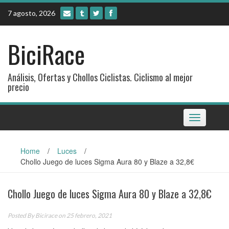
Skip
7 agosto, 2026
to
content
BiciRace
Análisis, Ofertas y Chollos Ciclistas. Ciclismo al mejor
precio
Toggle
navigation
Home
/
Luces
/
Chollo Juego de luces Sigma Aura 80 y Blaze a 32,8€
Chollo Juego de luces Sigma Aura 80 y Blaze a 32,8€
Posted By
Bicirace
on 25 febrero, 2021