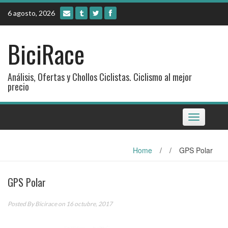
Skip
6 agosto, 2026
to
content
BiciRace
Análisis, Ofertas y Chollos Ciclistas. Ciclismo al mejor
precio
Toggle
navigation
Home
/
/
GPS Polar
GPS Polar
Posted By
Bicirace
on 16 octubre, 2017