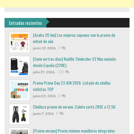
Entradas recientes
[Acaba 20 Jun] Los mejores cupones con la promo de
mitad de año
,
3
junio 19, 2026
[Envio en tres dias] Rodillo Thinkrider X2 Max enviado
desde España (220€)
,
135
julio 25, 2026
Promo Prime Day 23 JUN 2026. Listado de chollos
ciclistas TOP
,
0
junio 23, 2026
Chollazo promo de verano, Culote corto ZRSE a 12,5€
,
0
junio 7, 2026
[Promo verano] Precio mínimo manillares integrados