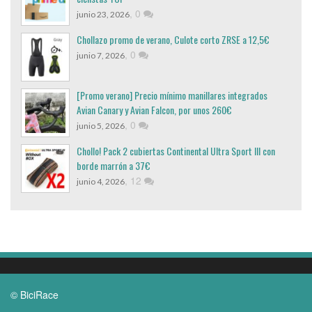
,
0
junio 23, 2026
Chollazo promo de verano, Culote corto ZRSE a 12,5€
,
0
junio 7, 2026
[Promo verano] Precio mínimo manillares integrados
Avian Canary y Avian Falcon, por unos 260€
,
0
junio 5, 2026
Chollo! Pack 2 cubiertas Continental Ultra Sport III con
borde marrón a 37€
,
12
junio 4, 2026
© BiciRace