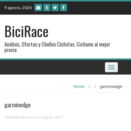
Skip
9 agosto, 2026
to
content
BiciRace
Análisis, Ofertas y Chollos Ciclistas. Ciclismo al mejor
precio
Toggle
navigation
Home
/
/
garminedge
garminedge
Posted By
Bicirace
on 15 agosto, 2017