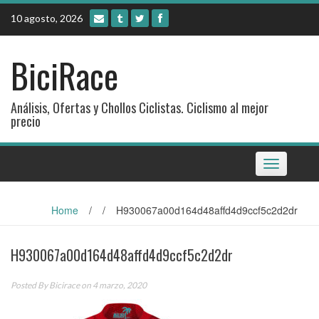
Skip
10 agosto, 2026
to
content
BiciRace
Análisis, Ofertas y Chollos Ciclistas. Ciclismo al mejor
precio
Toggle
navigation
Home
/
/
H930067a00d164d48affd4d9ccf5c2d2dr
H930067a00d164d48affd4d9ccf5c2d2dr
Posted By
Bicirace
on 4 marzo, 2020