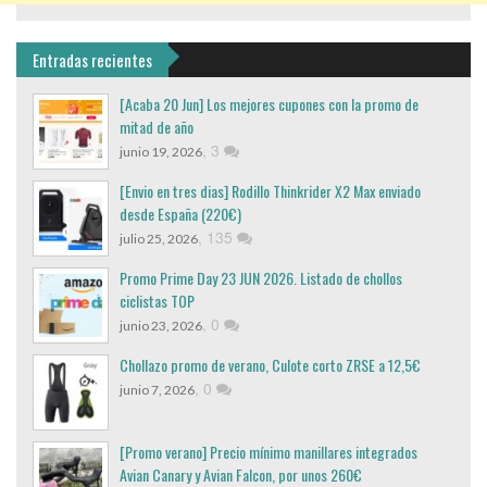
Entradas recientes
[Acaba 20 Jun] Los mejores cupones con la promo de
mitad de año
,
3
junio 19, 2026
[Envio en tres dias] Rodillo Thinkrider X2 Max enviado
desde España (220€)
,
135
julio 25, 2026
Promo Prime Day 23 JUN 2026. Listado de chollos
ciclistas TOP
,
0
junio 23, 2026
Chollazo promo de verano, Culote corto ZRSE a 12,5€
,
0
junio 7, 2026
[Promo verano] Precio mínimo manillares integrados
Avian Canary y Avian Falcon, por unos 260€