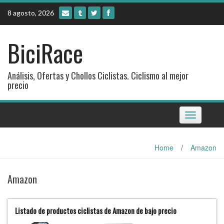
Skip
8 agosto, 2026
to
content
BiciRace
Análisis, Ofertas y Chollos Ciclistas. Ciclismo al mejor
precio
Toggle
navigation
Home
/
Amazon
Amazon
Listado de productos ciclistas de Amazon de bajo precio