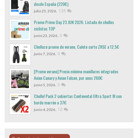
desde España (220€)
,
135
julio 25, 2026
Promo Prime Day 23 JUN 2026. Listado de chollos
ciclistas TOP
,
0
junio 23, 2026
Chollazo promo de verano, Culote corto ZRSE a 12,5€
,
0
junio 7, 2026
[Promo verano] Precio mínimo manillares integrados
Avian Canary y Avian Falcon, por unos 260€
,
0
junio 5, 2026
Chollo! Pack 2 cubiertas Continental Ultra Sport III con
borde marrón a 37€
,
12
junio 4, 2026