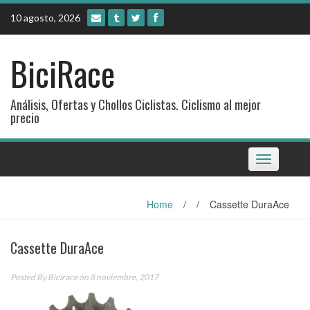
Skip
10 agosto, 2026
to
content
BiciRace
Análisis, Ofertas y Chollos Ciclistas. Ciclismo al mejor
precio
Toggle
navigation
Home
/
/
Cassette DuraAce
Cassette DuraAce
Posted By
Bicirace
on 8 noviembre, 2017