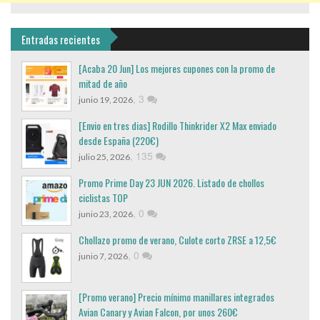
Entradas recientes
[Acaba 20 Jun] Los mejores cupones con la promo de
mitad de año
,
3
junio 19, 2026
[Envio en tres dias] Rodillo Thinkrider X2 Max enviado
desde España (220€)
,
135
julio 25, 2026
Promo Prime Day 23 JUN 2026. Listado de chollos
ciclistas TOP
,
0
junio 23, 2026
Chollazo promo de verano, Culote corto ZRSE a 12,5€
,
0
junio 7, 2026
[Promo verano] Precio mínimo manillares integrados
Avian Canary y Avian Falcon, por unos 260€