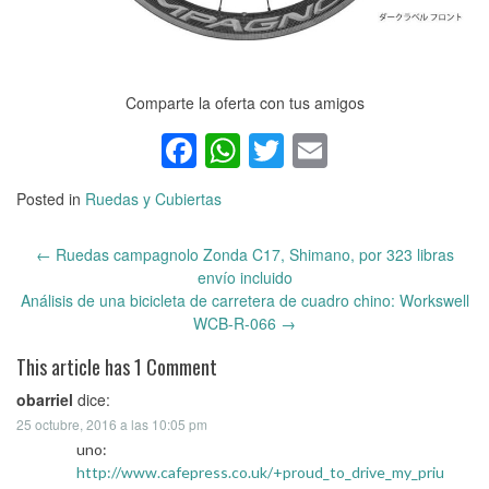
Comparte la oferta con tus amigos
Facebook
WhatsApp
Twitter
Email
Posted in
Ruedas y Cubiertas
←
Ruedas campagnolo Zonda C17, Shimano, por 323 libras
Post
envío incluido
navigation
Análisis de una bicicleta de carretera de cuadro chino: Workswell
WCB-R-066
→
This article has 1 Comment
obarriel
dice:
25 octubre, 2016 a las 10:05 pm
uno:
http://www.cafepress.co.uk/+proud_to_drive_my_priu