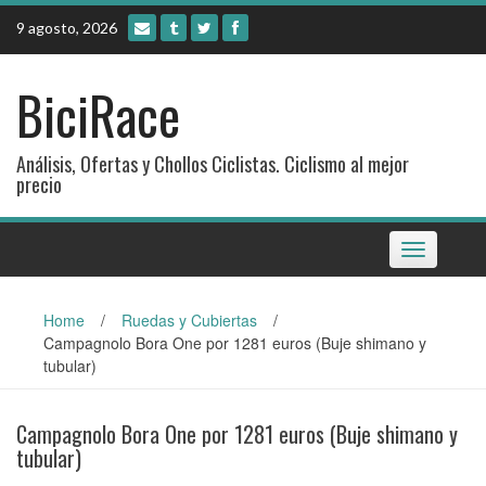
Skip
9 agosto, 2026
to
content
BiciRace
Análisis, Ofertas y Chollos Ciclistas. Ciclismo al mejor
precio
Toggle
navigation
Home
/
Ruedas y Cubiertas
/
Campagnolo Bora One por 1281 euros (Buje shimano y
tubular)
Campagnolo Bora One por 1281 euros (Buje shimano y
tubular)