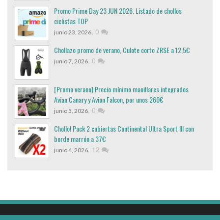
Promo Prime Day 23 JUN 2026. Listado de chollos
ciclistas TOP
,
0
junio 23, 2026
Chollazo promo de verano, Culote corto ZRSE a 12,5€
,
0
junio 7, 2026
[Promo verano] Precio mínimo manillares integrados
Avian Canary y Avian Falcon, por unos 260€
,
0
junio 5, 2026
Chollo! Pack 2 cubiertas Continental Ultra Sport III con
borde marrón a 37€
,
12
junio 4, 2026