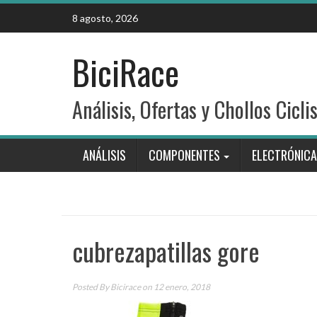
Skip
8 agosto, 2026
to
content
BiciRace
Análisis, Ofertas y Chollos Cicli
ANÁLISIS
COMPONENTES
ELECTRÓNICA
cubrezapatillas gore
Posted By
Bicirace
on 12 enero, 2018