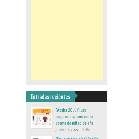
Entradas recientes
[Acaba 20 Jun] Los
mejores cupones con la
promo de mitad de año
,
3
junio 19, 2026
[Envio en tres dias] Rodillo