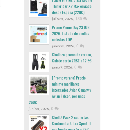
Thinkrider X2 Max enviado
desde España (220€)
,
135
julio 25, 2026
Promo Prime Day 23 JUN
2026. Listado de chollos
ciclistas TOP
,
0
junio 23, 2026
Chollazo promo de verano,
Culote corto ZRSE a 12,5€
,
0
junio 7, 2026
[Promo verano] Precio
mínimo manillares
integrados Avian Canary y
Avian Falcon, por unos
260€
,
0
junio 5, 2026
Chollo! Pack 2 cubiertas
Continental Ultra Sport III
con borde marrón a 37€