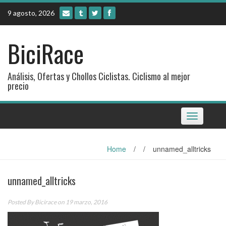
Skip
9 agosto, 2026
to
content
BiciRace
Análisis, Ofertas y Chollos Ciclistas. Ciclismo al mejor
precio
Toggle
navigation
Home
/
/
unnamed_alltricks
unnamed_alltricks
Posted By
Bicirace
on 19 marzo, 2016