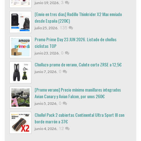
,
3
junio 19, 2026
[Envio en tres dias] Rodillo Thinkrider X2 Max enviado
desde España (220€)
,
135
julio 25, 2026
Promo Prime Day 23 JUN 2026. Listado de chollos
ciclistas TOP
,
0
junio 23, 2026
Chollazo promo de verano, Culote corto ZRSE a 12,5€
,
0
junio 7, 2026
[Promo verano] Precio mínimo manillares integrados
Avian Canary y Avian Falcon, por unos 260€
,
0
junio 5, 2026
Chollo! Pack 2 cubiertas Continental Ultra Sport III con
borde marrón a 37€
,
12
junio 4, 2026