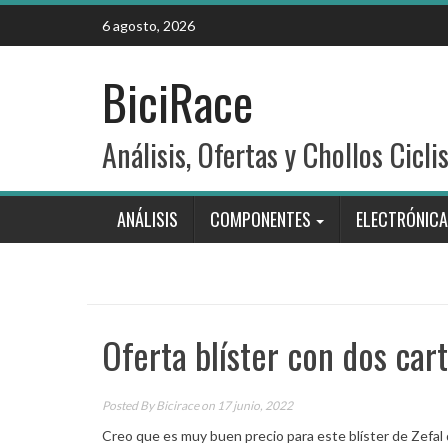
Skip
6 agosto, 2026
to
content
BiciRace
Análisis, Ofertas y Chollos Cicli
ANÁLISIS
COMPONENTES
ELECTRÓNICA
Oferta blíster con dos ca
Posted By
Bicirace
on 17 junio, 2022
Creo que es muy buen precio para este blíster de Zefal