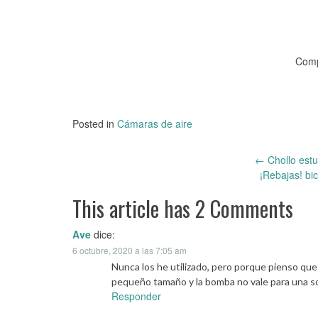
Comp
Posted in
Cámaras de aire
←
Chollo estu
Post
¡Rebajas! bi
navigation
This article has 2 Comments
Ave
dice:
6 octubre, 2020 a las 7:05 am
Nunca los he utilizado, pero porque pienso qu
pequeño tamaño y la bomba no vale para una so
Responder