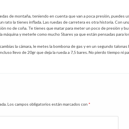
ruedas de montaña, teniendo en cuenta que van a poca presión, puedes u
 rato la tienes inflada. Las ruedas de carretera es otra historia. Con un
ón no de coña. Te tienes que matar para meter un poco de presión y bu
en la máquina y meterle como mucho 5bares ya que están pensadas para lo
cambias la cámara, le metes la bombona de gas y en un segundo talonas 
 incluso llevo de 20gr que deja la rueda a 7,5 bares. No pierdo tiempo ni p
ada.
Los campos obligatorios están marcados con
*