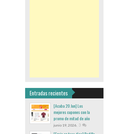
Entradas recientes
[Acaba 20 Jun] Los
mejores cupones con la
promo de mitad de año
,
3
junio 19, 2026
[Envio en tres dias] Rodillo