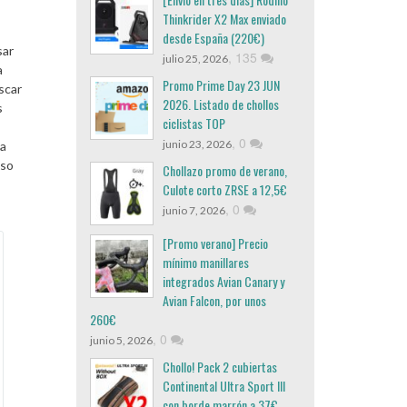
Thinkrider X2 Max enviado
desde España (220€)
sar
,
135
julio 25, 2026
a
Promo Prime Day 23 JUN
scar
2026. Listado de chollos
s
ciclistas TOP
,
0
junio 23, 2026
la
aso
Chollazo promo de verano,
Culote corto ZRSE a 12,5€
,
0
junio 7, 2026
[Promo verano] Precio
mínimo manillares
integrados Avian Canary y
Avian Falcon, por unos
260€
,
0
junio 5, 2026
Chollo! Pack 2 cubiertas
Continental Ultra Sport III
con borde marrón a 37€