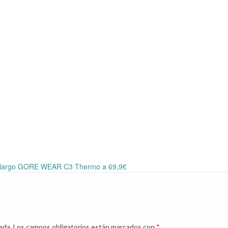
e largo GORE WEAR C3 Thermo a 69,9€
ada.
Los campos obligatorios están marcados con
*