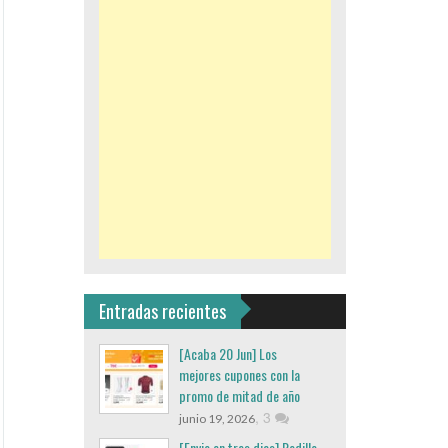
Entradas recientes
[Acaba 20 Jun] Los
mejores cupones con la
promo de mitad de año
,
3
junio 19, 2026
[Envio en tres dias] Rodillo