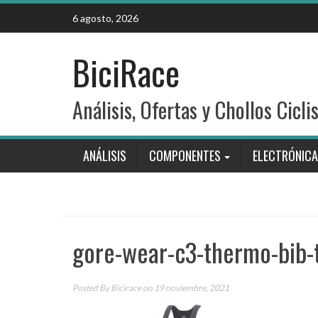
Skip
6 agosto, 2026
to
content
BiciRace
Análisis, Ofertas y Chollos Cicli
ANÁLISIS
COMPONENTES
ELECTRÓNICA
gore-wear-c3-thermo-bib-t
Posted By
Bicirace
on 19 noviembre, 2021