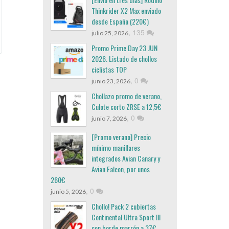
Thinkrider X2 Max enviado
desde España (220€)
,
135
julio 25, 2026
Promo Prime Day 23 JUN
2026. Listado de chollos
ciclistas TOP
,
0
junio 23, 2026
Chollazo promo de verano,
Culote corto ZRSE a 12,5€
,
0
junio 7, 2026
[Promo verano] Precio
mínimo manillares
integrados Avian Canary y
Avian Falcon, por unos
260€
,
0
junio 5, 2026
Chollo! Pack 2 cubiertas
Continental Ultra Sport III
con borde marrón a 37€