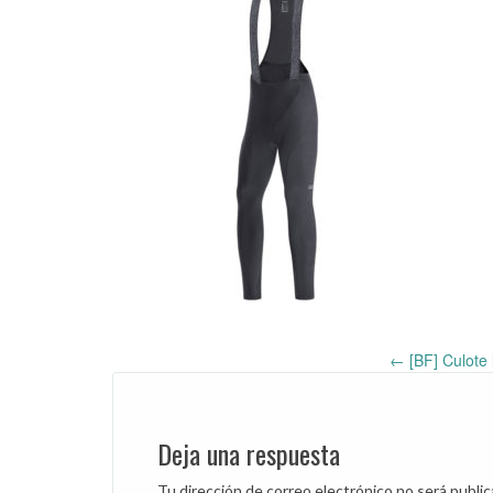
←
[BF] Culot
Post
navigation
Deja una respuesta
Tu dirección de correo electrónico no será public