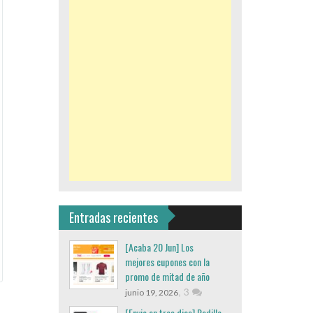
Entradas recientes
[Acaba 20 Jun] Los
mejores cupones con la
promo de mitad de año
,
3
junio 19, 2026
[Envio en tres dias] Rodillo