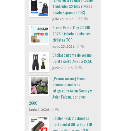
Thinkrider X2 Max enviado
desde España (220€)
,
135
julio 25, 2026
Promo Prime Day 23 JUN
2026. Listado de chollos
ciclistas TOP
,
0
junio 23, 2026
Chollazo promo de verano,
Culote corto ZRSE a 12,5€
,
0
junio 7, 2026
[Promo verano] Precio
mínimo manillares
integrados Avian Canary y
Avian Falcon, por unos
260€
,
0
junio 5, 2026
Chollo! Pack 2 cubiertas
Continental Ultra Sport III
con borde marrón a 37€