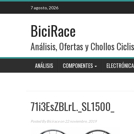
Skip
7 agosto, 2026
to
content
BiciRace
Análisis, Ofertas y Chollos Cicli
ANÁLISIS
COMPONENTES
ELECTRÓNICA
71i3EsZBLrL._SL1500_
Posted By
Bicirace
on 22 noviembre, 2019