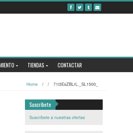
MIENTO
TIENDAS
CONTACTAR
Home
/
/
71i3EsZBLrL._SL1500_
Suscríbete
Suscríbete a nuestras ofertas