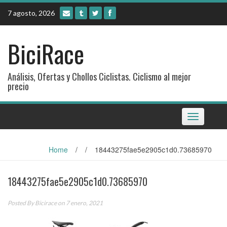
Skip
7 agosto, 2026
to
content
BiciRace
Análisis, Ofertas y Chollos Ciclistas. Ciclismo al mejor
precio
Toggle
navigation
Home
/
/
18443275fae5e2905c1d0.73685970
18443275fae5e2905c1d0.73685970
Posted By
Bicirace
on 7 enero, 2021