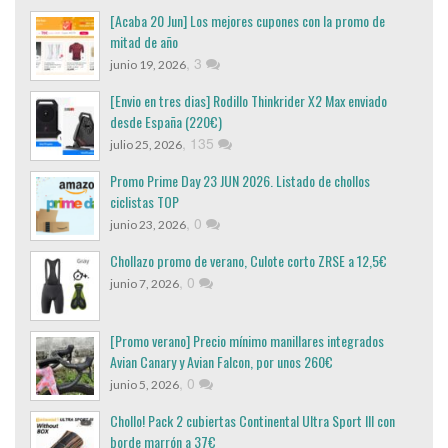
[Acaba 20 Jun] Los mejores cupones con la promo de
mitad de año
,
3
junio 19, 2026
[Envio en tres dias] Rodillo Thinkrider X2 Max enviado
desde España (220€)
,
135
julio 25, 2026
Promo Prime Day 23 JUN 2026. Listado de chollos
ciclistas TOP
,
0
junio 23, 2026
Chollazo promo de verano, Culote corto ZRSE a 12,5€
,
0
junio 7, 2026
[Promo verano] Precio mínimo manillares integrados
Avian Canary y Avian Falcon, por unos 260€
,
0
junio 5, 2026
Chollo! Pack 2 cubiertas Continental Ultra Sport III con
borde marrón a 37€