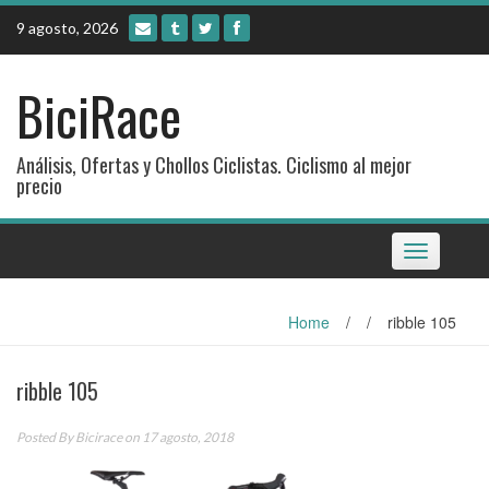
Skip
9 agosto, 2026
to
content
BiciRace
Análisis, Ofertas y Chollos Ciclistas. Ciclismo al mejor
precio
Toggle
navigation
Home
/
/
ribble 105
ribble 105
Posted By
Bicirace
on 17 agosto, 2018