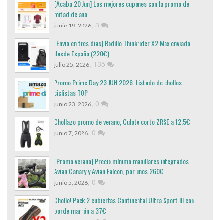
[Acaba 20 Jun] Los mejores cupones con la promo de
mitad de año
,
3
junio 19, 2026
[Envio en tres dias] Rodillo Thinkrider X2 Max enviado
desde España (220€)
,
135
julio 25, 2026
Promo Prime Day 23 JUN 2026. Listado de chollos
ciclistas TOP
,
0
junio 23, 2026
Chollazo promo de verano, Culote corto ZRSE a 12,5€
,
0
junio 7, 2026
[Promo verano] Precio mínimo manillares integrados
Avian Canary y Avian Falcon, por unos 260€
,
0
junio 5, 2026
Chollo! Pack 2 cubiertas Continental Ultra Sport III con
borde marrón a 37€