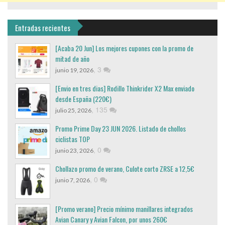
Entradas recientes
[Acaba 20 Jun] Los mejores cupones con la promo de
mitad de año
,
3
junio 19, 2026
[Envio en tres dias] Rodillo Thinkrider X2 Max enviado
desde España (220€)
,
135
julio 25, 2026
Promo Prime Day 23 JUN 2026. Listado de chollos
ciclistas TOP
,
0
junio 23, 2026
Chollazo promo de verano, Culote corto ZRSE a 12,5€
,
0
junio 7, 2026
[Promo verano] Precio mínimo manillares integrados
Avian Canary y Avian Falcon, por unos 260€