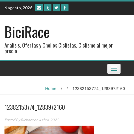
Skip
6 agosto, 2026
to
content
BiciRace
Análisis, Ofertas y Chollos Ciclistas. Ciclismo al mejor
precio
Toggle
navigation
Home
/
/
12382153774_1283972160
12382153774_1283972160
Posted By
Bicirace
on 4 abril, 2021