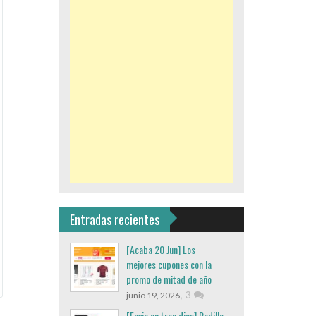
Entradas recientes
[Acaba 20 Jun] Los
mejores cupones con la
promo de mitad de año
,
3
junio 19, 2026
[Envio en tres dias] Rodillo