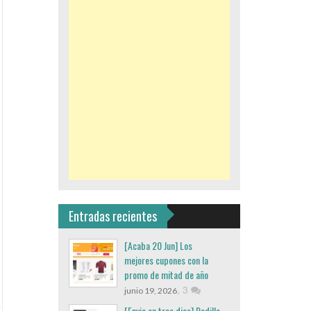
Entradas recientes
[Acaba 20 Jun] Los
mejores cupones con la
promo de mitad de año
,
3
junio 19, 2026
[Envio en tres dias] Rodillo