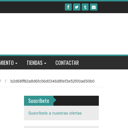
MIENTO
TIENDAS
CONTACTAR
/
/
b2d68ff82a8d6fc06d0346d8fef3e52f00a650b0
Suscríbete
Suscríbete a nuestras ofertas