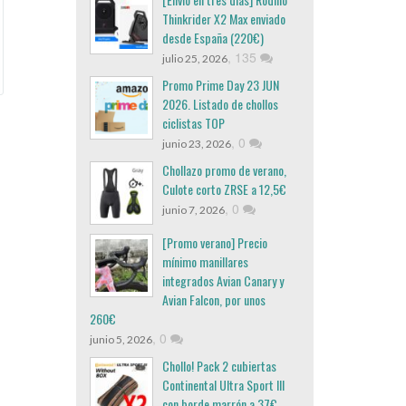
Thinkrider X2 Max enviado
desde España (220€)
,
135
julio 25, 2026
Promo Prime Day 23 JUN
2026. Listado de chollos
ciclistas TOP
,
0
junio 23, 2026
Chollazo promo de verano,
Culote corto ZRSE a 12,5€
,
0
junio 7, 2026
[Promo verano] Precio
mínimo manillares
integrados Avian Canary y
Avian Falcon, por unos
260€
,
0
junio 5, 2026
Chollo! Pack 2 cubiertas
Continental Ultra Sport III
con borde marrón a 37€