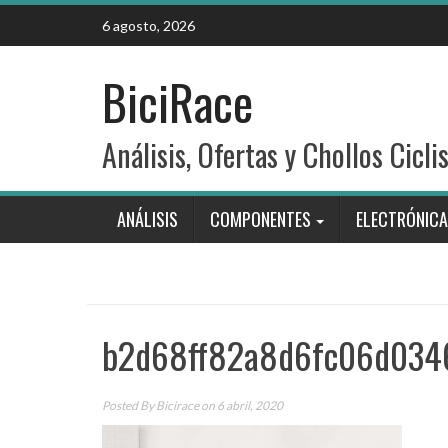
Skip
6 agosto, 2026
to
content
BiciRace
Análisis, Ofertas y Chollos Cicli
ANÁLISIS
COMPONENTES
ELECTRÓNICA
b2d68ff82a8d6fc06d034
Posted By
Bicirace
on 6 abril, 2020