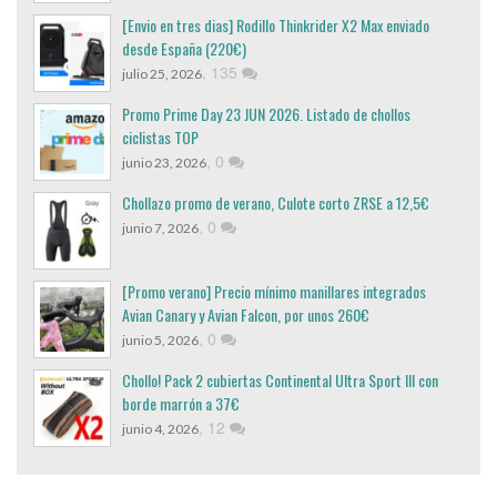
[Envio en tres dias] Rodillo Thinkrider X2 Max enviado
desde España (220€)
,
135
julio 25, 2026
Promo Prime Day 23 JUN 2026. Listado de chollos
ciclistas TOP
,
0
junio 23, 2026
Chollazo promo de verano, Culote corto ZRSE a 12,5€
,
0
junio 7, 2026
[Promo verano] Precio mínimo manillares integrados
Avian Canary y Avian Falcon, por unos 260€
,
0
junio 5, 2026
Chollo! Pack 2 cubiertas Continental Ultra Sport III con
borde marrón a 37€
,
12
junio 4, 2026