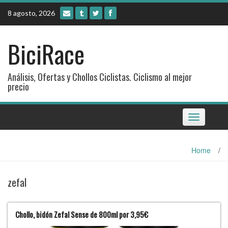
Skip
8 agosto, 2026
to
content
BiciRace
Análisis, Ofertas y Chollos Ciclistas. Ciclismo al mejor
precio
Toggle
navigation
Home
/
zefal
Chollo, bidón Zefal Sense de 800ml por 3,95€