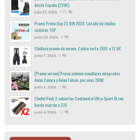
desde España (220€)
,
135
julio 25, 2026
Promo Prime Day 23 JUN 2026. Listado de chollos
ciclistas TOP
,
0
junio 23, 2026
Chollazo promo de verano, Culote corto ZRSE a 12,5€
,
0
junio 7, 2026
[Promo verano] Precio mínimo manillares integrados
Avian Canary y Avian Falcon, por unos 260€
,
0
junio 5, 2026
Chollo! Pack 2 cubiertas Continental Ultra Sport III con
borde marrón a 37€
,
12
junio 4, 2026