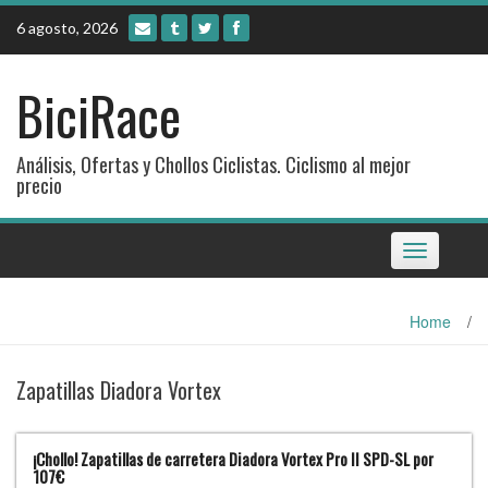
Skip
6 agosto, 2026
to
content
BiciRace
Análisis, Ofertas y Chollos Ciclistas. Ciclismo al mejor
precio
Toggle
navigation
Home
/
Zapatillas Diadora Vortex
¡Chollo! Zapatillas de carretera Diadora Vortex Pro II SPD-SL por
107€