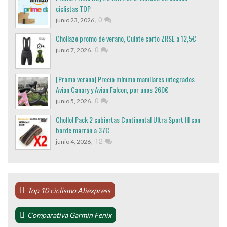
ciclistas TOP
,
0
junio 23, 2026
Chollazo promo de verano, Culote corto ZRSE a 12,5€
,
0
junio 7, 2026
[Promo verano] Precio mínimo manillares integrados
Avian Canary y Avian Falcon, por unos 260€
,
0
junio 5, 2026
Chollo! Pack 2 cubiertas Continental Ultra Sport III con
borde marrón a 37€
,
12
junio 4, 2026
Top 10 ciclismo Aliexpress
Comparativa Garmin Fenix