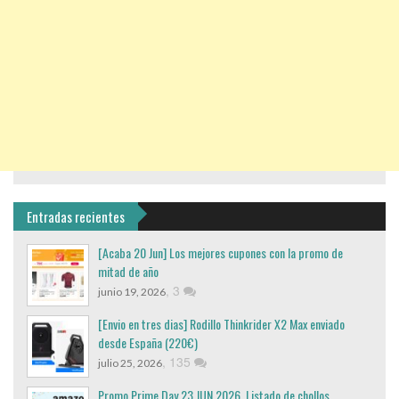
Entradas recientes
[Acaba 20 Jun] Los mejores cupones con la promo de
mitad de año
,
3
junio 19, 2026
[Envio en tres dias] Rodillo Thinkrider X2 Max enviado
desde España (220€)
,
135
julio 25, 2026
Promo Prime Day 23 JUN 2026. Listado de chollos