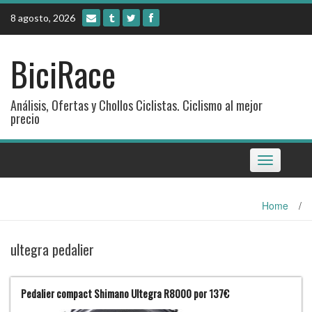
Skip
8 agosto, 2026
to
content
BiciRace
Análisis, Ofertas y Chollos Ciclistas. Ciclismo al mejor
precio
Toggle
navigation
Home
/
ultegra pedalier
Pedalier compact Shimano Ultegra R8000 por 137€