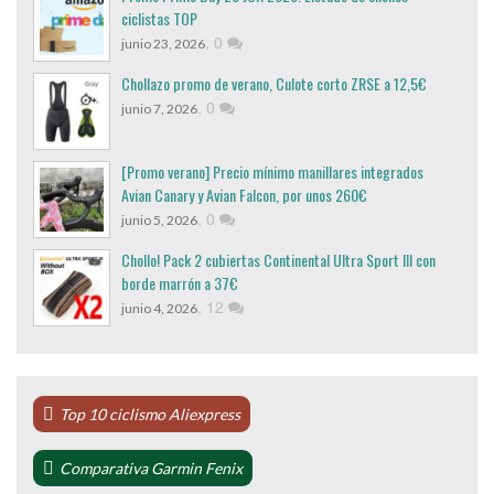
ciclistas TOP
,
0
junio 23, 2026
Chollazo promo de verano, Culote corto ZRSE a 12,5€
,
0
junio 7, 2026
[Promo verano] Precio mínimo manillares integrados
Avian Canary y Avian Falcon, por unos 260€
,
0
junio 5, 2026
Chollo! Pack 2 cubiertas Continental Ultra Sport III con
borde marrón a 37€
,
12
junio 4, 2026
Top 10 ciclismo Aliexpress
Comparativa Garmin Fenix