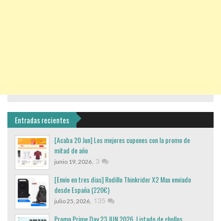
Entradas recientes
[Acaba 20 Jun] Los mejores cupones con la promo de
mitad de año
,
3
junio 19, 2026
[Envio en tres dias] Rodillo Thinkrider X2 Max enviado
desde España (220€)
,
135
julio 25, 2026
Promo Prime Day 23 JUN 2026. Listado de chollos