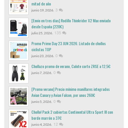
mitad de año
,
3
junio 19, 2026
[Envio en tres dias] Rodillo Thinkrider X2 Max enviado
desde España (220€)
,
135
julio 25, 2026
Promo Prime Day 23 JUN 2026. Listado de chollos
ciclistas TOP
,
0
junio 23, 2026
Chollazo promo de verano, Culote corto ZRSE a 12,5€
,
0
junio 7, 2026
[Promo verano] Precio mínimo manillares integrados
Avian Canary y Avian Falcon, por unos 260€
,
0
junio 5, 2026
Chollo! Pack 2 cubiertas Continental Ultra Sport III con
borde marrón a 37€
,
12
junio 4, 2026