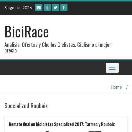
Skip
8 agosto, 2026
to
content
BiciRace
Análisis, Ofertas y Chollos Ciclistas. Ciclismo al mejor
precio
Toggle
navigation
Home
/
Specialized Roubaix
Remate final en bicicletas Specialized 2017: Tarmac y Roubaix