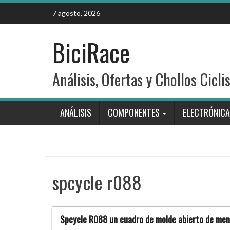
Skip
7 agosto, 2026
to
content
BiciRace
Análisis, Ofertas y Chollos Cicli
ANÁLISIS
COMPONENTES
ELECTRÓNICA
spcycle r088
Spcycle R088 un cuadro de molde abierto de men