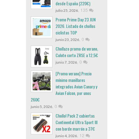
desde España (220€)
,
135
julio 25, 2026
Promo Prime Day 23 JUN
2026. Listado de chollos
ciclistas TOP
,
0
junio 23, 2026
Chollazo promo de verano,
Culote corto ZRSE a 12,5€
,
0
junio 7, 2026
[Promo verano] Precio
mínimo manillares
integrados Avian Canary y
Avian Falcon, por unos
260€
,
0
junio 5, 2026
Chollo! Pack 2 cubiertas
Continental Ultra Sport III
con borde marrón a 37€
,
12
junio 4, 2026