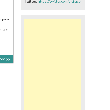
Twitter
:
https://twitter.com/bicirace
e
l para
ema y
ore >>