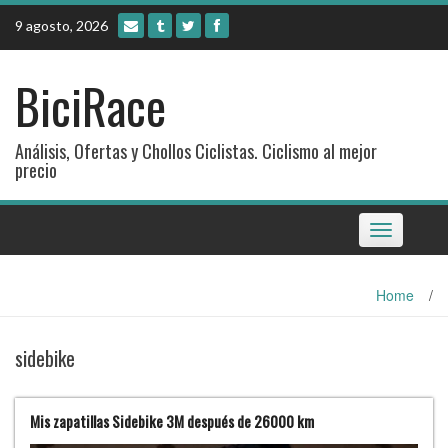
Skip
9 agosto, 2026
to
content
BiciRace
Análisis, Ofertas y Chollos Ciclistas. Ciclismo al mejor
precio
Toggle
navigation
Home
/
sidebike
Mis zapatillas Sidebike 3M después de 26000 km