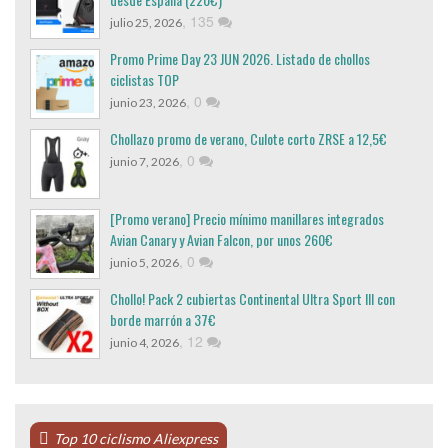
,
135
julio 25, 2026
Promo Prime Day 23 JUN 2026. Listado de chollos
ciclistas TOP
,
0
junio 23, 2026
Chollazo promo de verano, Culote corto ZRSE a 12,5€
,
0
junio 7, 2026
[Promo verano] Precio mínimo manillares integrados
Avian Canary y Avian Falcon, por unos 260€
,
0
junio 5, 2026
Chollo! Pack 2 cubiertas Continental Ultra Sport III con
borde marrón a 37€
,
12
junio 4, 2026
Top 10 ciclismo Aliexpress