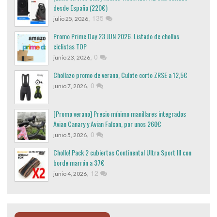
desde España (220€)
,
135
julio 25, 2026
Promo Prime Day 23 JUN 2026. Listado de chollos
ciclistas TOP
,
0
junio 23, 2026
Chollazo promo de verano, Culote corto ZRSE a 12,5€
,
0
junio 7, 2026
[Promo verano] Precio mínimo manillares integrados
Avian Canary y Avian Falcon, por unos 260€
,
0
junio 5, 2026
Chollo! Pack 2 cubiertas Continental Ultra Sport III con
borde marrón a 37€
,
12
junio 4, 2026