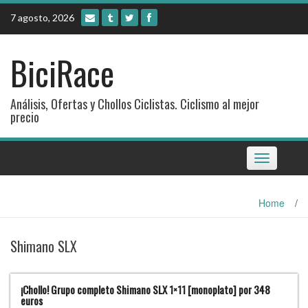
Skip
7 agosto, 2026
to
content
BiciRace
Análisis, Ofertas y Chollos Ciclistas. Ciclismo al mejor
precio
Toggle
navigation
Home
/
Shimano SLX
¡Chollo! Grupo completo Shimano SLX 1×11 [monoplato] por 348
euros