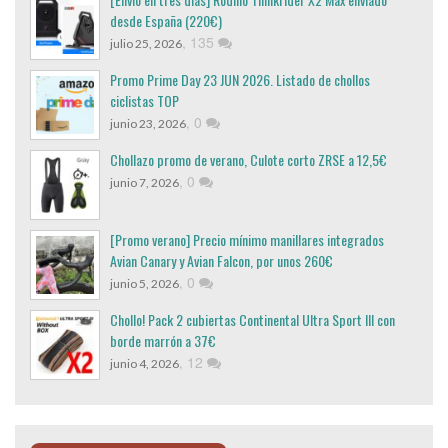
desde España (220€)
,
135
julio 25, 2026
Promo Prime Day 23 JUN 2026. Listado de chollos
ciclistas TOP
,
0
junio 23, 2026
Chollazo promo de verano, Culote corto ZRSE a 12,5€
,
0
junio 7, 2026
[Promo verano] Precio mínimo manillares integrados
Avian Canary y Avian Falcon, por unos 260€
,
0
junio 5, 2026
Chollo! Pack 2 cubiertas Continental Ultra Sport III con
borde marrón a 37€
,
12
junio 4, 2026